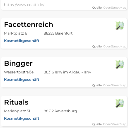
https://www.coatti.de/
Quelle:
OpenStreetMap
Facettenreich
Marktplatz 6
88255 Baienfurt
Kosmetikgeschäft
Quelle:
OpenStreetMap
Bingger
Wassertorstraße
88316 Isny im Allgäu - Isny
Kosmetikgeschäft
Quelle:
OpenStreetMap
Rituals
Marienplatz 51
88212 Ravensburg
Kosmetikgeschäft
Quelle:
OpenStreetMap